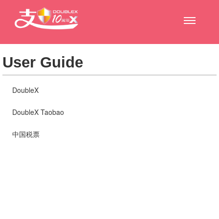
User Guide
DoubleX
DoubleX Taobao
中国税票